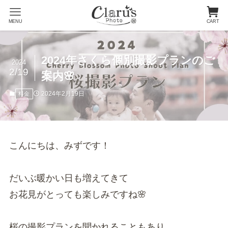
MENU
CART
2024年さくら個別撮影プランのご
2024
2/19
案内🌸
2024年2月19日
料金
こんにちは、みずです！
だいぶ暖かい日も増えてきて
お花見がとっても楽しみですね🌸
桜の撮影プランを聞かれることもあり